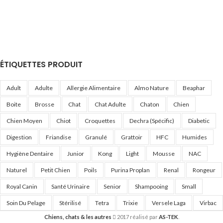
ÉTIQUETTES PRODUIT
Adult
Adulte
Allergie Alimentaire
Almo Nature
Beaphar
Boite
Brosse
Chat
Chat Adulte
Chaton
Chien
Chien Moyen
Chiot
Croquettes
Dechra (Spécific)
Diabetic
Digestion
Friandise
Granulé
Grattoir
HFC
Humides
Hygiène Dentaire
Junior
Kong
Light
Mousse
NAC
Naturel
Petit Chien
Poils
Purina Proplan
Renal
Rongeur
Royal Canin
Santé Urinaire
Senior
Shampooing
Small
Soin Du Pelage
Stérilisé
Tetra
Trixie
Versele Laga
Virbac
Chiens, chats & les autres
2017 réalisé par
AS-TEK
.