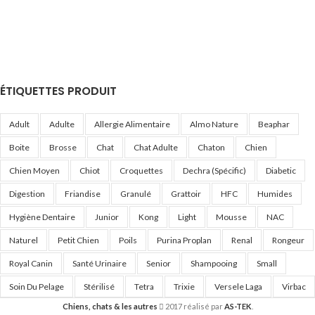
ÉTIQUETTES PRODUIT
Adult
Adulte
Allergie Alimentaire
Almo Nature
Beaphar
Boite
Brosse
Chat
Chat Adulte
Chaton
Chien
Chien Moyen
Chiot
Croquettes
Dechra (Spécific)
Diabetic
Digestion
Friandise
Granulé
Grattoir
HFC
Humides
Hygiène Dentaire
Junior
Kong
Light
Mousse
NAC
Naturel
Petit Chien
Poils
Purina Proplan
Renal
Rongeur
Royal Canin
Santé Urinaire
Senior
Shampooing
Small
Soin Du Pelage
Stérilisé
Tetra
Trixie
Versele Laga
Virbac
Chiens, chats & les autres
2017 réalisé par
AS-TEK
.