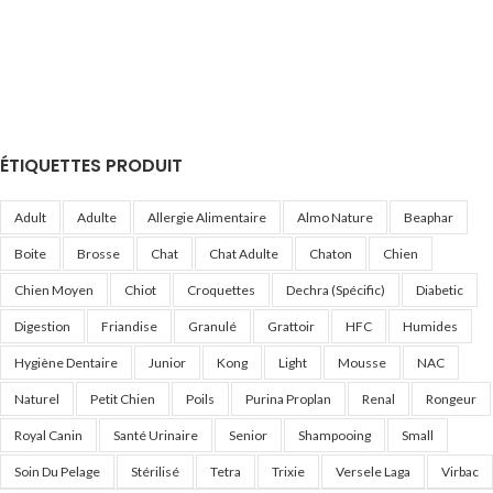
ÉTIQUETTES PRODUIT
Adult
Adulte
Allergie Alimentaire
Almo Nature
Beaphar
Boite
Brosse
Chat
Chat Adulte
Chaton
Chien
Chien Moyen
Chiot
Croquettes
Dechra (Spécific)
Diabetic
Digestion
Friandise
Granulé
Grattoir
HFC
Humides
Hygiène Dentaire
Junior
Kong
Light
Mousse
NAC
Naturel
Petit Chien
Poils
Purina Proplan
Renal
Rongeur
Royal Canin
Santé Urinaire
Senior
Shampooing
Small
Soin Du Pelage
Stérilisé
Tetra
Trixie
Versele Laga
Virbac